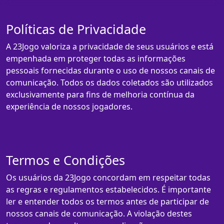
Políticas de Privacidade
A 23Jogo valoriza a privacidade de seus usuários e está
empenhada em proteger todas as informações
pessoais fornecidas durante o uso de nossos canais de
comunicação. Todos os dados coletados são utilizados
exclusivamente para fins de melhoria contínua da
experiência de nossos jogadores.
Termos e Condições
Os usuários da 23Jogo concordam em respeitar todas
as regras e regulamentos estabelecidos. É importante
ler e entender todos os termos antes de participar de
nossos canais de comunicação. A violação destes