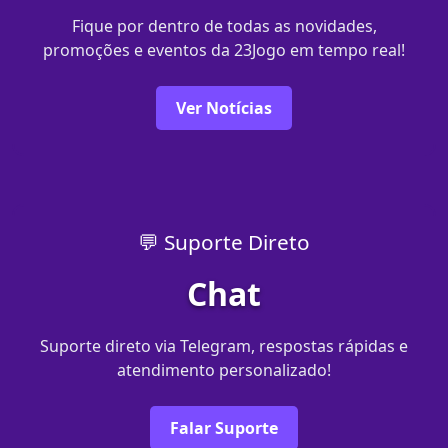
Fique por dentro de todas as novidades,
promoções e eventos da 23Jogo em tempo real!
Ver Notícias
💬 Suporte Direto
Chat
Suporte direto via Telegram, respostas rápidas e
atendimento personalizado!
Falar Suporte