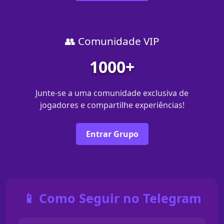
👥 Comunidade VIP
1000+
Junte-se a uma comunidade exclusiva de
jogadores e compartilhe experiências!
Entrar Grupo
📱 Como Seguir no Telegram