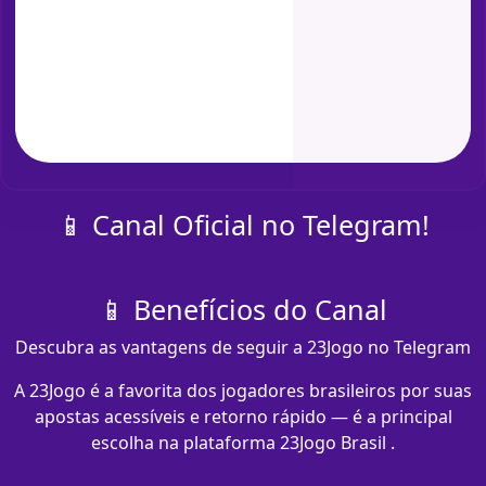
📱 Canal Oficial no Telegram!
📱 Benefícios do Canal
Descubra as vantagens de seguir a 23Jogo no Telegram
A 23Jogo é a favorita dos jogadores brasileiros por suas
apostas acessíveis e retorno rápido — é a principal
escolha na plataforma 23Jogo Brasil .