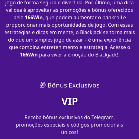
jogo de forma segura e divertida. Por último, uma dica
valiosa é aproveitar as promoções e bônus oferecidos
pelo
166Win
, que podem aumentar o bankroll e
proporcionar mais oportunidades de jogo. Com essas
estratégias e dicas em mente, o Blackjack se torna mais
do que um simples jogo de azar – é uma experiência
que combina entretenimento e estratégia. Acesse o
166Win
para viver a emoção do Blackjack!.
🎁 Bônus Exclusivos
VIP
Receba bônus exclusivos do Telegram,
promoções especiais e códigos promocionais
únicos!