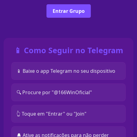
Entrar Grupo
📱 Como Seguir no Telegram
📱 Baixe o app Telegram no seu dispositivo
🔍 Procure por "@166WinOficial"
👆 Toque em "Entrar" ou "Join"
🔔 Ative as notificações para não perder