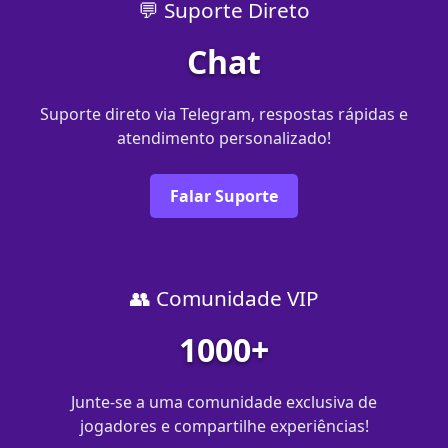
💬 Suporte Direto
Chat
Suporte direto via Telegram, respostas rápidas e
atendimento personalizado!
Falar Suporte
👥 Comunidade VIP
1000+
Junte-se a uma comunidade exclusiva de
jogadores e compartilhe experiências!