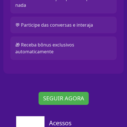
nada
💬 Participe das conversas e interaja
🎁 Receba bônus exclusivos
automaticamente
SEGUIR AGORA
Acessos