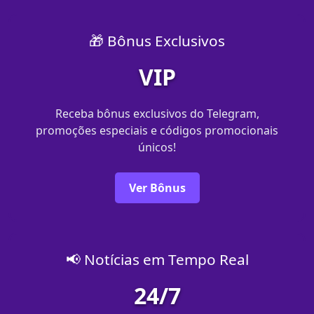
🎁 Bônus Exclusivos
VIP
Receba bônus exclusivos do Telegram,
promoções especiais e códigos promocionais
únicos!
Ver Bônus
📢 Notícias em Tempo Real
24/7