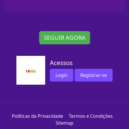
SEGUIR AGORA
Acessos
Login
Registrar-se
Políticas de Privacidade
Termos e Condições
Sitemap