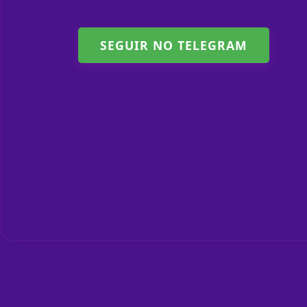
SEGUIR NO TELEGRAM