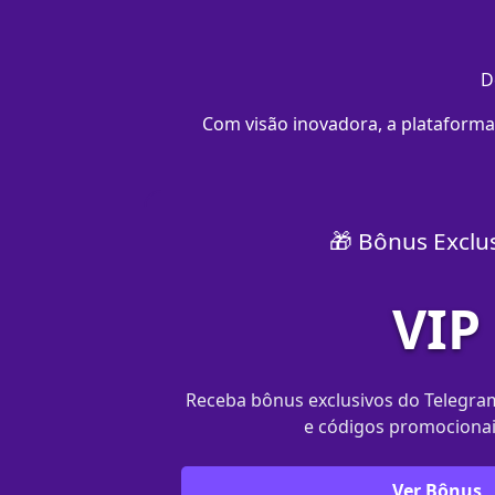
D
Com visão inovadora, a plataform
🎁 Bônus Exclu
VIP
Receba bônus exclusivos do Telegra
e códigos promocionai
Ver Bônus