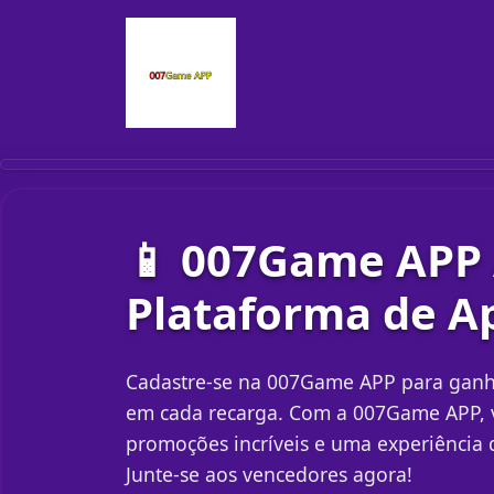
📱 007Game APP
Plataforma de A
Cadastre-se na 007Game APP para ganh
em cada recarga. Com a 007Game APP, 
promoções incríveis e uma experiência d
Junte-se aos vencedores agora!