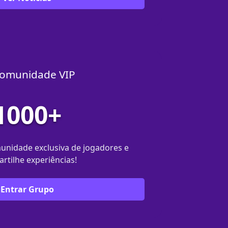
Comunidade VIP
1000+
unidade exclusiva de jogadores e
rtilhe experiências!
Entrar Grupo