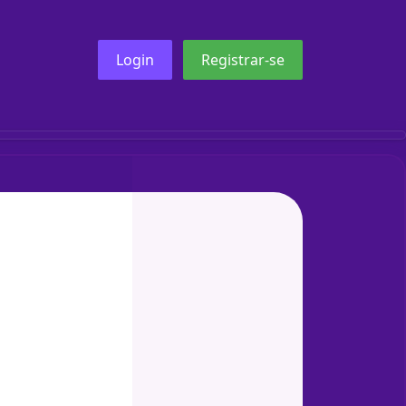
Login
Registrar-se