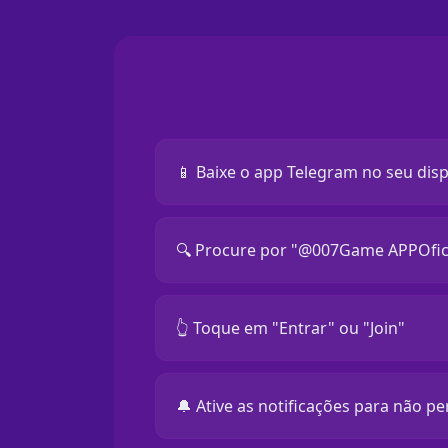
📱 Baixe o app Telegram no seu disp
🔍 Procure por "@007Game APPOfic
👆 Toque em "Entrar" ou "Join"
🔔 Ative as notificações para não p