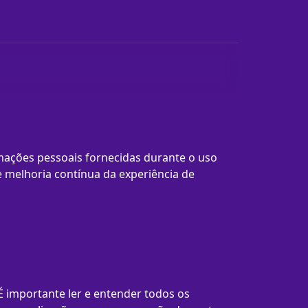
mações pessoais fornecidas durante o uso
e melhoria contínua da experiência de
 importante ler e entender todos os