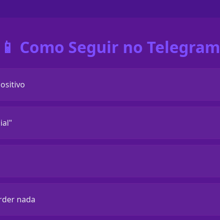
📱 Como Seguir no Telegram
ositivo
ial"
erder nada