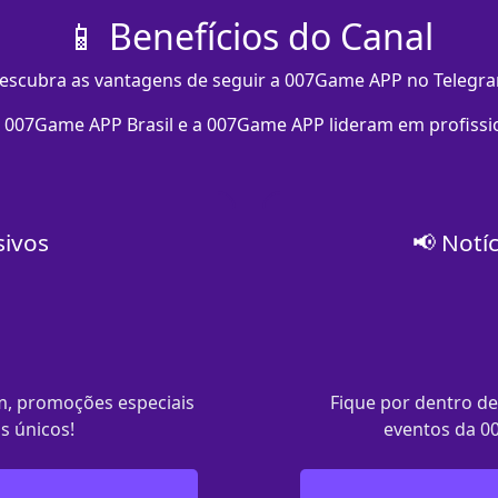
📱 Benefícios do Canal
escubra as vantagens de seguir a 007Game APP no Telegr
a 007Game APP Brasil e a 007Game APP lideram em profissi
sivos
📢 Notí
m, promoções especiais
Fique por dentro d
s únicos!
eventos da 0