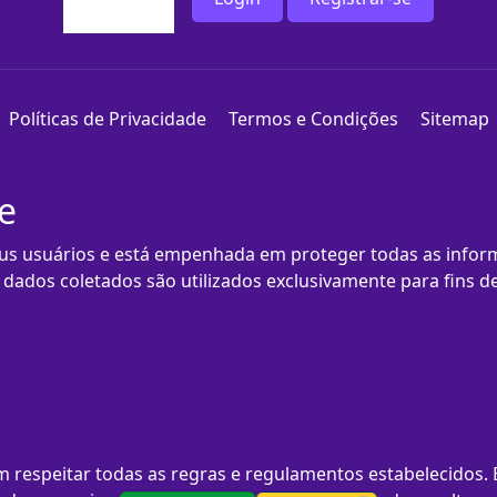
Políticas de Privacidade
Termos e Condições
Sitemap
de
eus usuários e está empenhada em proteger todas as infor
dados coletados são utilizados exclusivamente para fins d
espeitar todas as regras e regulamentos estabelecidos. É