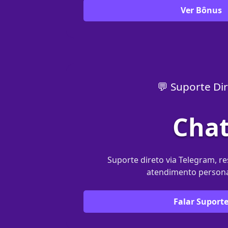
Ver Bônus
💬 Suporte Di
Cha
Suporte direto via Telegram, r
atendimento persona
Falar Suport