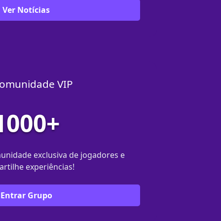
Ver Notícias
Comunidade VIP
1000+
unidade exclusiva de jogadores e
rtilhe experiências!
Entrar Grupo