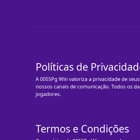
Políticas de Privacida
A 0055Pg Win valoriza a privacidade de seu
nossos canais de comunicação. Todos os dad
jogadores.
Termos e Condições