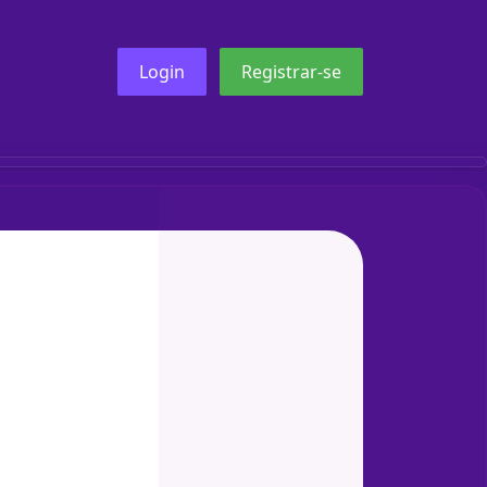
Login
Registrar-se